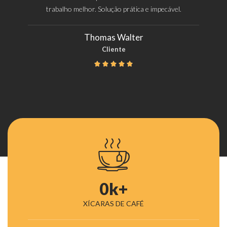
trabalho melhor. Solução prática e impecável.
Thomas Walter
Cliente





0
k+
XÍCARAS DE CAFÉ