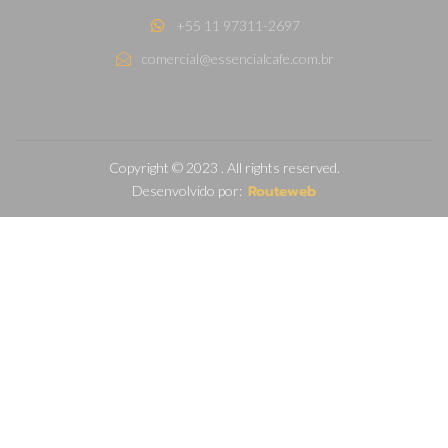
+55 11 97311-2697
comercial@essencialcafe.com.br
Copyright © 2023 . All rights reserved.
Routeweb
Desenvolvido por: