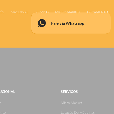
NÓS
MÁQUINAS
SERVIÇO
MICRO MARKET
ORÇAMENTO
Fale via Whatsapp
TUCIONAL
SERVIÇOS
o
Micro Market
nto
Locação De Máquinas