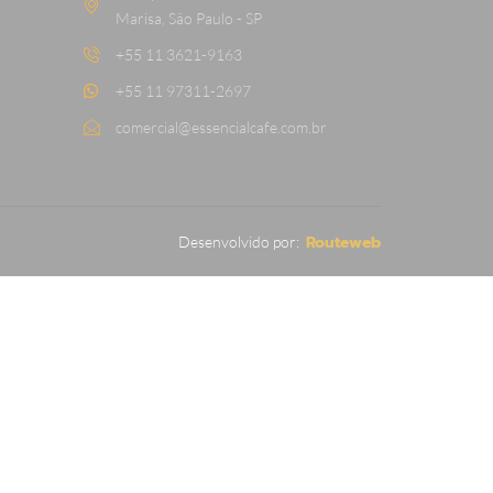
Marisa, São Paulo - SP
+55 11 3621-9163
+55 11 97311-2697
comercial@essencialcafe.com.br
Routeweb
Desenvolvido por: