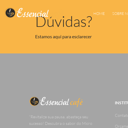
HOME
SOBRE 
Dúvidas?
Estamos aqui para esclarecer
INSTI
Contat
“Revitalize sua pausa, abasteça seu
sucesso! Descubra o sabor do Micro
Orçame